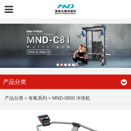
http://data.zz.baidu.com/urls?site=www.mndfit.com&token=NrtARcA28DV442RO
产品分类
MND-X800 冲浪机
产品分类
>
有氧系列
>
MND-X800 冲浪机