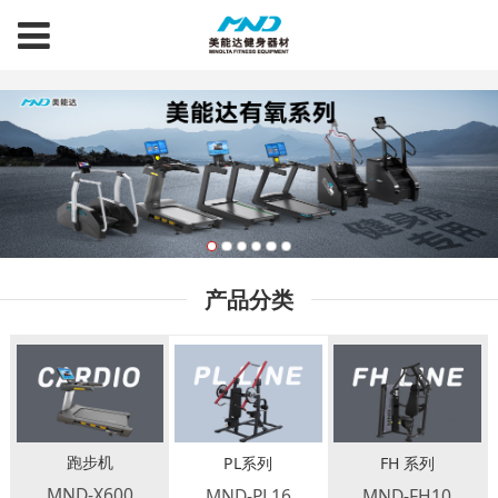
http://data.zz.baidu.com/urls?site=www.mndfit.com&token=NrtARcA28DV442RO
产品分类
跑步机
PL系列
FH 系列
MND-X600
MND-PL16
MND-FH10